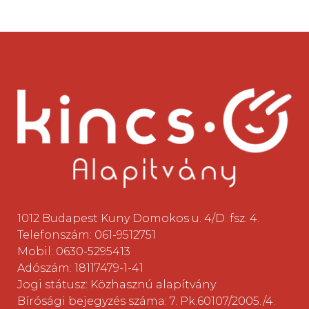
1012 Budapest Kuny Domokos u. 4/D. fsz. 4.
Telefonszám: 061-9512751
Mobil: 0630-5295413
Adószám: 18117479-1-41
Jogi státusz: Közhasznú alapítvány
Bírósági bejegyzés száma: 7. Pk.60107/2005./4.