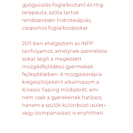
gyógyúszás-foglalkoztató és Hrg-
terapeuta, azóta tartok
rendszeresen hidroterápiás,
csoportos foglalkozásokat.
2011-ben elvégeztem az INPP
tanfolyamot, amelynek szemlélete
sokat segít a megkésett
mozgásfejlődésű gyermekek
fejlesztésében. A mozgásterápia
kiegészítőjeként alkalmazom a
Kinesio Taping módszerét, ami
nem csak a gyerekenek hatásos,
hanem a szülők különböző izületi-
vagy izompanaszait is enyhítheti.