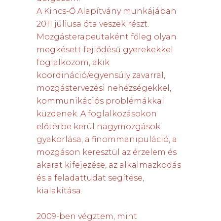
A Kincs-Ő Alapítvány munkájában
2011 júliusa óta veszek részt.
Mozgásterapeutaként főleg olyan
megkésett fejlődésű gyerekekkel
foglalkozom, akik
koordináció/egyensúly zavarral,
mozgástervezési nehézségekkel,
kommunikációs problémákkal
küzdenek. A foglalkozásokon
előtérbe kerül nagymozgások
gyakorlása, a finommanipuláció, a
mozgáson keresztül az érzelem és
akarat kifejezése, az alkalmazkodás
és a feladattudat segítése,
kialakítása.
2009-ben végztem, mint