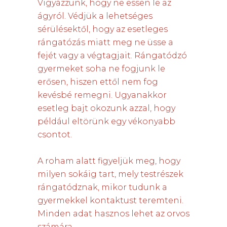
Vigyázzunk, hogy ne essen le az
ágyról. Védjük a lehetséges
sérülésektől, hogy az esetleges
rángatózás miatt meg ne üsse a
fejét vagy a végtagjait. Rángatódzó
gyermeket soha ne fogjunk le
erősen, hiszen ettől nem fog
kevésbé remegni. Ugyanakkor
esetleg bajt okozunk azzal, hogy
például eltörünk egy vékonyabb
csontot.
A roham alatt figyeljük meg, hogy
milyen sokáig tart, mely testrészek
rángatódznak, mikor tudunk a
gyermekkel kontaktust teremteni.
Minden adat hasznos lehet az orvos
számára.