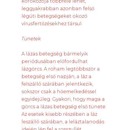
kórokozója többféle lehet,
leggyakrabban azonban felső
légúti betegségeket okozó
vírusfertőzésekhez társul.
Tünetek
A lázas betegség bármelyik
periódusában előfordulhat
lázgörcs. A roham legtöbbször a
betegség első napján, a láz a
felszálló szárában jelentkezik,
sokszor csak a hőemelkedéssel
egyidejűleg. Gyakori, hogy maga a
görcs a lázas betegség első tünete.
Az esetek kisebb részében a láz
leszálló szárában, a leláztalanodás
idején lép fel a rosszullét.