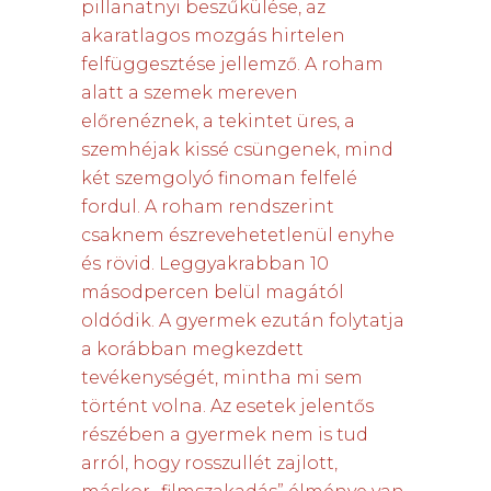
pillanatnyi beszűkülése, az
akaratlagos mozgás hirtelen
felfüggesztése jellemző. A roham
alatt a szemek mereven
előrenéznek, a tekintet üres, a
szemhéjak kissé csüngenek, mind
két szemgolyó finoman felfelé
fordul. A roham rendszerint
csaknem észrevehetetlenül enyhe
és rövid. Leggyakrabban 10
másodpercen belül magától
oldódik. A gyermek ezután folytatja
a korábban megkezdett
tevékenységét, mintha mi sem
történt volna. Az esetek jelentős
részében a gyermek nem is tud
arról, hogy rosszullét zajlott,