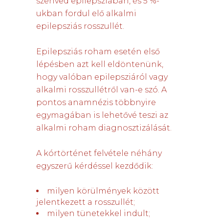
szenved epilepsziában, és 5 %-
ukban fordul elő alkalmi
epilepsziás rosszullét.
Epilepsziás roham esetén első
lépésben azt kell eldöntenünk,
hogy valóban epilepsziáról vagy
alkalmi rosszullétről van-e szó. A
pontos anamnézis többnyire
egymagában is lehetővé teszi az
alkalmi roham diagnosztizálását.
A kórtörténet felvétele néhány
egyszerű kérdéssel kezdődik:
milyen körülmények között
jelentkezett a rosszullét;
milyen tünetekkel indult;