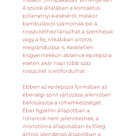
máskor „filmszakadás” élménye van.
A szülők általában a kontaktus
pillanatnyi kieséséről, máskor
bambulásról számolnak be. A
rosszulléthez társulhat a szemhéjak
vagy a fej, ritkábban a törzs
megrándulása is. Kezeletlen
kisgyermekkori absence epilepszia
esetén akár napi több száz
rosszullét is előfordulhat.
Ebben az epilepszia formában az
éberségi szint változása jelentősen
befolyásolja a rohamkészséget.
Éber figyelmi állapotban a
rohamok nem jelentkeznek, a
monotónia állapotában és főleg
álmos, szendergő állapotban a