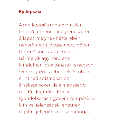
Epilepszia
Az epilepsziás roham hirtelen
fellépő, átmeneti idegrendszerei
állapot, melynek hátterében
nagytömegű idegsejt egy időben
történő kóros kisülése áll.
Bármelyik agyi területről
kiindulhat, így a tünetek is nagyon
szerteágazóak lehetnek. A roham
érintheti az izmokat, az
érzékszerveket, de a magasabb
rendű idegműködéseket
(gondolkozás, figyelem, tempó) is. A
klinikai jelenségek lehetnek
izgalmi jellegűek (pl. izomrángás,