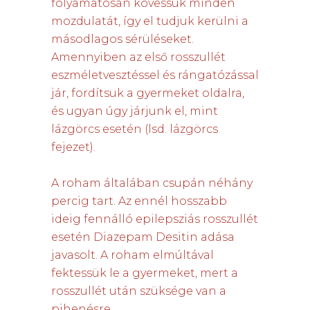
folyamatosan kövessük minden
mozdulatát, így el tudjuk kerülni a
másodlagos sérüléseket.
Amennyiben az első rosszullét
eszméletvesztéssel és rángatózással
jár, fordítsuk a gyermeket oldalra,
és ugyan úgy járjunk el, mint
lázgörcs esetén (lsd. lázgörcs
fejezet).
A roham általában csupán néhány
percig tart. Az ennél hosszabb
ideig fennálló epilepsziás rosszullét
esetén Diazepam Desitin adása
javasolt. A roham elmúltával
fektessük le a gyermeket, mert a
rosszullét után szüksége van a
pihenésre.