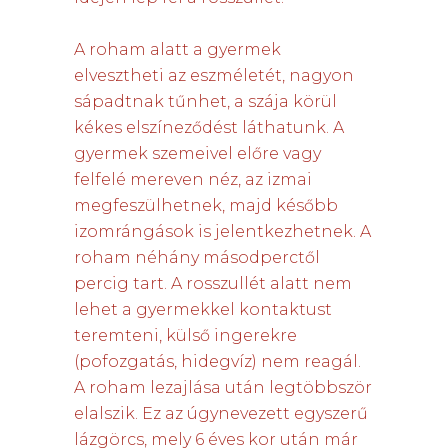
A roham alatt a gyermek
elvesztheti az eszméletét, nagyon
sápadtnak tűnhet, a szája körül
kékes elszíneződést láthatunk. A
gyermek szemeivel előre vagy
felfelé mereven néz, az izmai
megfeszülhetnek, majd később
izomrángások is jelentkezhetnek. A
roham néhány másodperctől
percig tart. A rosszullét alatt nem
lehet a gyermekkel kontaktust
teremteni, külső ingerekre
(pofozgatás, hidegvíz) nem reagál.
A roham lezajlása után legtöbbször
elalszik. Ez az úgynevezett egyszerű
lázgörcs, mely 6 éves kor után már