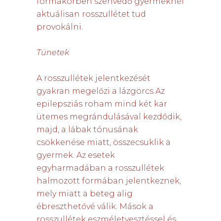
formakörben szenvedő gyermeknél
aktuálisan rosszullétet tud
provokálni.
Tünetek
A rosszullétek jelentkezését
gyakran megelőzi a lázgörcs Az
epilepsziás roham mind két kar
ütemes megrándulásával kezdődik,
majd, a lábak tónusának
csökkenése miatt, összecsuklik a
gyermek. Az esetek
egyharmadában a rosszullétek
halmozott formában jelentkeznek,
mely miatt a beteg alig
ébreszthetővé válik. Mások a
rosszullétek eszméletvesztéssel és