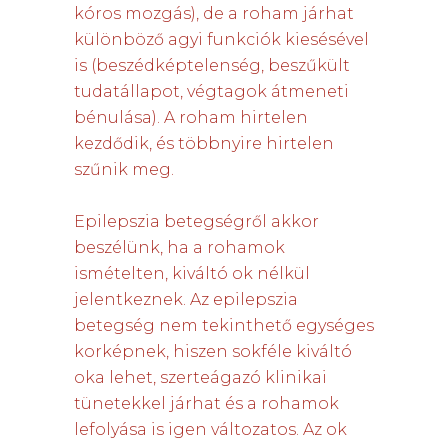
kóros mozgás), de a roham járhat
különböző agyi funkciók kiesésével
is (beszédképtelenség, beszűkült
tudatállapot, végtagok átmeneti
bénulása). A roham hirtelen
kezdődik, és többnyire hirtelen
szűnik meg.
Epilepszia betegségről akkor
beszélünk, ha a rohamok
ismételten, kiváltó ok nélkül
jelentkeznek. Az epilepszia
betegség nem tekinthető egységes
korképnek, hiszen sokféle kiváltó
oka lehet, szerteágazó klinikai
tünetekkel járhat és a rohamok
lefolyása is igen változatos. Az ok