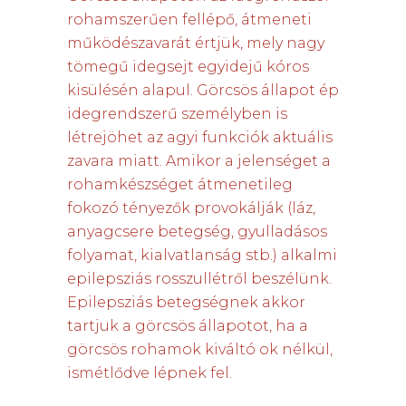
rohamszerűen fellépő, átmeneti
működészavarát értjük, mely nagy
tömegű idegsejt egyidejű kóros
kisülésén alapul. Görcsös állapot ép
idegrendszerű személyben is
létrejöhet az agyi funkciók aktuális
zavara miatt. Amikor a jelenséget a
rohamkészséget átmenetileg
fokozó tényezők provokálják (láz,
anyagcsere betegség, gyulladásos
folyamat, kialvatlanság stb.) alkalmi
epilepsziás rosszullétről beszélünk.
Epilepsziás betegségnek akkor
tartjuk a görcsös állapotot, ha a
görcsös rohamok kiváltó ok nélkül,
ismétlődve lépnek fel.