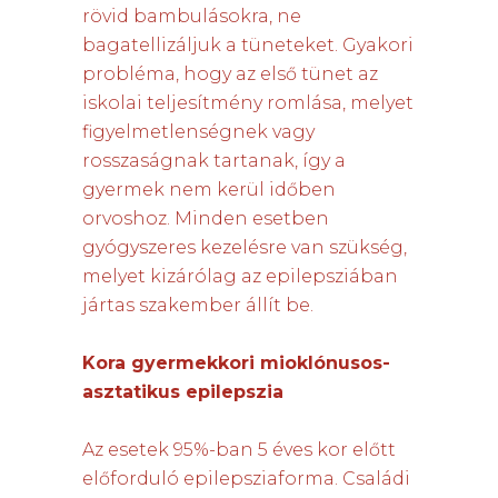
rövid bambulásokra, ne
bagatellizáljuk a tüneteket. Gyakori
probléma, hogy az első tünet az
iskolai teljesítmény romlása, melyet
figyelmetlenségnek vagy
rosszaságnak tartanak, így a
gyermek nem kerül időben
orvoshoz. Minden esetben
gyógyszeres kezelésre van szükség,
melyet kizárólag az epilepsziában
jártas szakember állít be.
Kora gyermekkori mioklónusos-
asztatikus epilepszia
Az esetek 95%-ban 5 éves kor előtt
előforduló epilepsziaforma. Családi