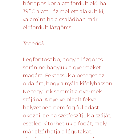
hónapos kor alatt fordult elő, ha
39˚C alatti láz mellett alakult ki,
valamint ha a családban már
előfordult lázgörcs.
Teendők
Legfontosabb, hogy a lázgörcs
során ne hagyjuk a gyermeket
magára. Fektessük a beteget az
oldalára, hogy a nyála kifolyhasson.
Ne tegyünk semmit a gyermek
szájába. A nyelve oldalt fekvő
helyzetben nem fog fulladást
okozni, de ha szétfeszítjük a száját,
esetleg kitörhetjük a fogát, mely
már elzárhatja a légutakat.