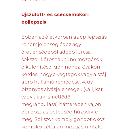
Újszülött- és csecsemőkori
epilepszia
Ebben az életkorban az epilepsziás
rohamjelenség és az agy
éretlenségéből adódó furcsa,
sokszor kórosnak tűnő mozgások
elkülönítése igen nehéz. Gyakori
kérdés, hogy a végtagok vagy a száj
apró hullámú remegése, vagy
bizonyos alvásjelenségek (váll, kar
vagy ujjak ismétlődő
megrándulása) hátterében vajon
epilepsziás betegség húzódik-e
meg. Sokszor komoly gondot okoz
komplex céltalan mozgásminták,