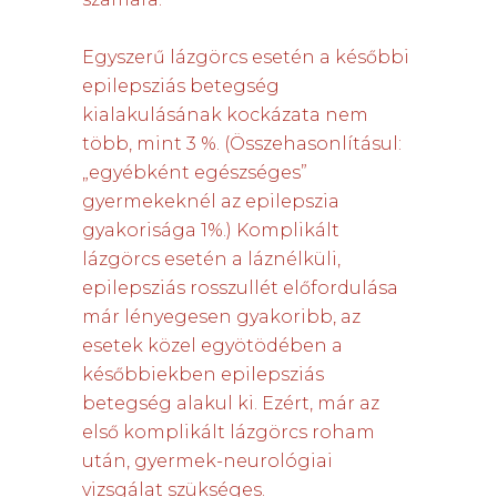
Egyszerű lázgörcs esetén a későbbi
epilepsziás betegség
kialakulásának kockázata nem
több, mint 3 %. (Összehasonlításul:
„egyébként egészséges”
gyermekeknél az epilepszia
gyakorisága 1%.) Komplikált
lázgörcs esetén a láznélküli,
epilepsziás rosszullét előfordulása
már lényegesen gyakoribb, az
esetek közel egyötödében a
későbbiekben epilepsziás
betegség alakul ki. Ezért, már az
első komplikált lázgörcs roham
után, gyermek-neurológiai
vizsgálat szükséges.