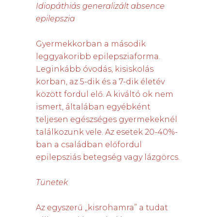
Idiopáthiás generalizált absence
epilepszia
Gyermekkorban a második
leggyakoribb epilepsziaforma.
Leginkább óvodás, kisiskolás
korban, az 5-dik és a 7-dik életév
között fordul elő. A kiváltó ok nem
ismert, általában egyébként
teljesen egészséges gyermekeknél
találkozunk vele. Az esetek 20-40%-
ban a családban előfordul
epilepsziás betegség vagy lázgörcs.
Tünetek
Az egyszerű „kisrohamra” a tudat