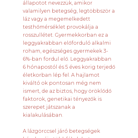
állapotot nevezzük, amikor
valamilyen betegség, legtöbbször a
láz vagy a megemelkedett
testhőmérséklet provokálja a
rosszullétet. Gyermekkorban ez a
leggyakrabban előforduló alkalmi
roham, egészséges gyermekek 3-
6%-ban fordul elő. Leggyakrabban
6 hónapostól és 5 éves korig terjedő
életkorban lép fel. A hajlamot
kiváltó ok pontosan még nem
ismert, de az biztos, hogy öröklődő
faktorok, genetikai tényezők is
szerepet játszanak a
kialakulásában.
A lázgörccsel járó betegségek