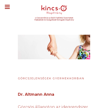
GÖRCSJELENSÉGEK GYERMEKKORBAN
Dr. Altmann Anna
Görcsös állapoton az idegrendszer