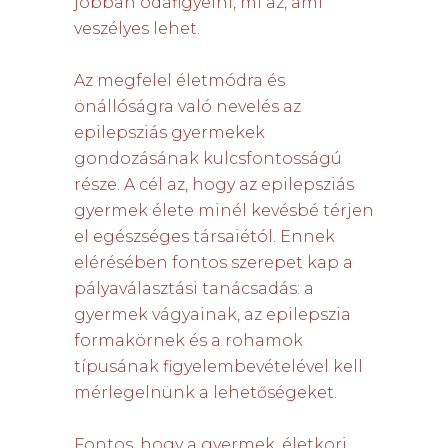
jobban odafigyelni, mi az, ami
veszélyes lehet.
Az megfelel életmódra és
önállóságra való nevelés az
epilepsziás gyermekek
gondozásának kulcsfontosságú
része. A cél az, hogy az epilepsziás
gyermek élete minél kevésbé térjen
el egészséges társaiétól. Ennek
elérésében fontos szerepet kap a
pályaválasztási tanácsadás: a
gyermek vágyainak, az epilepszia
formakörnek és a rohamok
típusának figyelembevételével kell
mérlegelnünk a lehetőségeket.
Fontos, hogy a gyermek, életkori