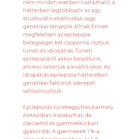
nem minden esetben tisztázható, a
háttérben legtöbbször az agy
strukturális elváltozása vagy
genetikai tényezők állnak Ennek
megfelelően az epilepszia
betegséget két csoportra osztjuk:
tüneti és idiopátiás. Tüneti
epilepsziáról akkor beszélünk,
amikor ismerjük a kiváltó okot. Az
idiopátiás epilepszia hátterében
genetikai faktorok szerepét
valószínűsítjük.
Epilepsziás tünetegyüttes bármely
életkorban kialakulhat, de
csecsemő és gyermekkorban
gyakoribb. A gyermekek 1 %-a