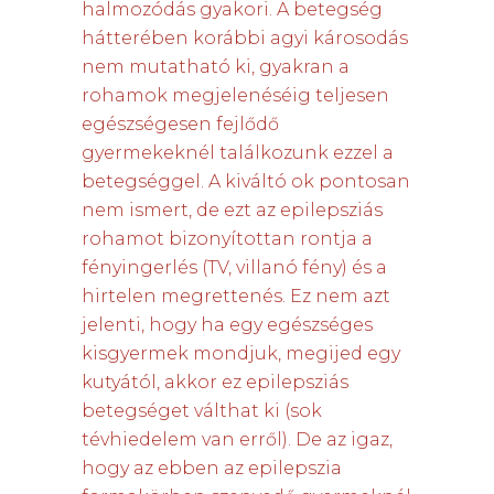
halmozódás gyakori. A betegség
hátterében korábbi agyi károsodás
nem mutatható ki, gyakran a
rohamok megjelenéséig teljesen
egészségesen fejlődő
gyermekeknél találkozunk ezzel a
betegséggel. A kiváltó ok pontosan
nem ismert, de ezt az epilepsziás
rohamot bizonyítottan rontja a
fényingerlés (TV, villanó fény) és a
hirtelen megrettenés. Ez nem azt
jelenti, hogy ha egy egészséges
kisgyermek mondjuk, megijed egy
kutyától, akkor ez epilepsziás
betegséget válthat ki (sok
tévhiedelem van erről). De az igaz,
hogy az ebben az epilepszia