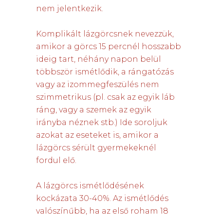
nem jelentkezik.
Komplikált lázgörcsnek nevezzük,
amikor a görcs 15 percnél hosszabb
ideig tart, néhány napon belül
többször ismétlődik, a rángatózás
vagy az izommegfeszülés nem
szimmetrikus (pl. csak az egyik láb
ráng, vagy a szemek az egyik
irányba néznek stb.) Ide soroljuk
azokat az eseteket is, amikor a
lázgörcs sérült gyermekeknél
fordul elő.
A lázgörcs ismétlődésének
kockázata 30-40%. Az ismétlődés
valószínűbb, ha az első roham 18