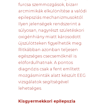
furcsa szemmozgások, bizarr
arcmimikák elkülönítése a valódi
epilepsziás mechanizmusoktól.
Ilyen jelenségek rendszerint a
súlyosan, nagyrészt születéskori
oxigénhiány miatt károsodott
újszülötteken figyelhetők meg.
Ritkábban azonban teljesen
egészséges csecsemőknél is
előfordulhatnak. A pontos
diagnózis csak a fent említett
mozgásminták alatt készült EEG
vizsgálatok segítségével
lehetséges.
Kisgyermekkori epilepszia