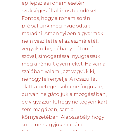
epilepsziás roham esetén
szükséges általános teendőket.
Fontos, hogy a roham során
próbáljunk meg nyugodtak
maradni. Amennyiben a gyermek
nem veszítette el az eszméletét,
vegyük ölbe, néhány bátorító
szóval, simogatással nyugtassuk
meg a rémült gyermeket. Ha van a
szájában valami, azt vegyük ki,
nehogy félrenyelje. A rosszullét
alatt a beteget soha ne fogjuk le,
durván ne gátoljuk a mozgásában,
de vigyázzunk, hogy ne tegyen kárt
sem magában, sem a
környezetében. Alapszabály, hogy
soha ne hagyjuk magára,